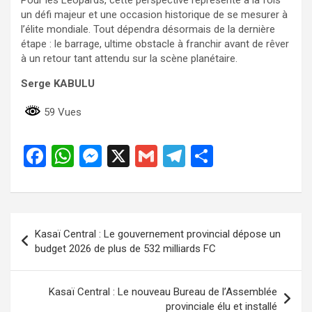
un défi majeur et une occasion historique de se mesurer à
l’élite mondiale. Tout dépendra désormais de la dernière
étape : le barrage, ultime obstacle à franchir avant de rêver
à un retour tant attendu sur la scène planétaire.
Serge KABULU
59 Vues
F
W
M
X
G
T
P
a
h
es
m
el
ar
ce
at
se
ail
e
ta
b
s
n
gr
g
Navigation
Kasaï Central : Le gouvernement provincial dépose un
o
A
g
a
er
de
budget 2026 de plus de 532 milliards FC
o
p
er
m
l’article
k
p
Kasaï Central : Le nouveau Bureau de l’Assemblée
provinciale élu et installé