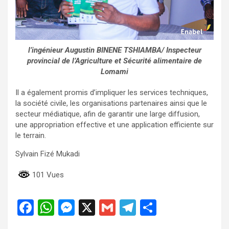
l’ingénieur Augustin BINENE TSHIAMBA/ Inspecteur
provincial de l’Agriculture et Sécurité alimentaire de
Lomami
Il a également promis d’impliquer les services techniques,
la société civile, les organisations partenaires ainsi que le
secteur médiatique, afin de garantir une large diffusion,
une appropriation effective et une application efficiente sur
le terrain.
Sylvain Fizé Mukadi
101 Vues
F
W
M
X
G
T
P
a
h
es
m
el
ar