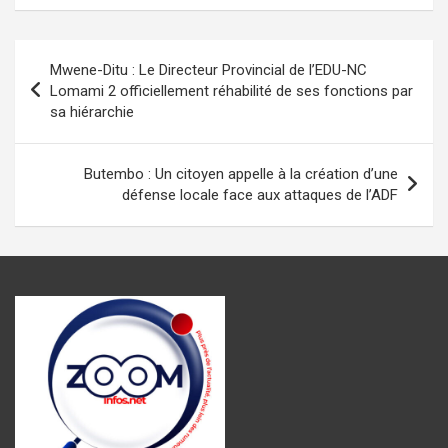
ce
at
se
ail
e
ta
b
s
n
gr
g
Navigation
Mwene-Ditu : Le Directeur Provincial de l’EDU-NC
o
A
g
a
er
de
Lomami 2 officiellement réhabilité de ses fonctions par
o
p
er
m
sa hiérarchie
l’article
k
p
Butembo : Un citoyen appelle à la création d’une
défense locale face aux attaques de l’ADF