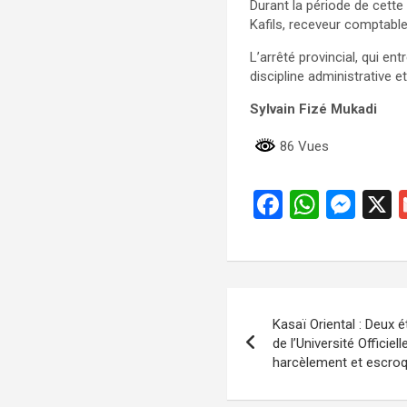
Durant la période de cette
Kafils, receveur comptable 
L’arrêté provincial, qui en
discipline administrative e
Sylvain Fizé Mukadi
86 Vues
F
W
M
a
h
es
ce
at
se
b
s
n
Navigation
o
A
g
Kasaï Oriental : Deux 
de
o
p
er
de l’Université Officie
harcèlement et escroq
k
p
l’article