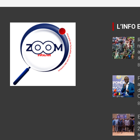
L’INFO
R
n
a
s
8
F
a
d
C
8
E
a
2
a