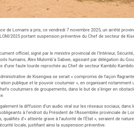
nce de Lomami a pris, ce vendredi 7 novembre 2025, un arrêté provin
/2025 portant suspension préventive du Chef de secteur de Kiseng
ment officiel, signé par le ministre provincial de l’Intérieur, Sécurité
roits humains, Alex Mulomb’a Sabwe, agissant par délégation du Gou
uite d’une faute lourde reprochée au Chef de secteur Kambilo Kambilo
té administrative de Kisengwa se serait « compromis de façon flagrant
tration publique et le pouvoir coutumier », en organisant notamment 
hefs coutumiers de groupements, dans le but de s’ériger en obstacle
ce.
lement la diffusion d’un audio viral sur les réseaux sociaux, dans l
sobligeants à l’endroit du Président de l’Assemblée provinciale de 
qualifiés d’« atteinte grave à l’autorité de l’État », seraient de nature
écurité locale, justifiant ainsi la suspension préventive.