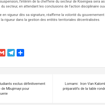
 suspension, l’intérim de la chefferie du secteur de Kisengwa sera 
du secteur, en attendant les conclusions de l’action disciplinaire ouv
tre en vigueur dès sa signature, réaffirme la volonté du gouvernement 
t la rigueur dans la gestion des entités territoriales décentralisées.
X
G
T
P
m
el
ar
ail
e
ta
gr
g
a
er
étudiants exclus définitivement
Lomami : Iron-Van Kalomb
m
lle de Mbujimayi pour
préparatifs de la table rond
uerie