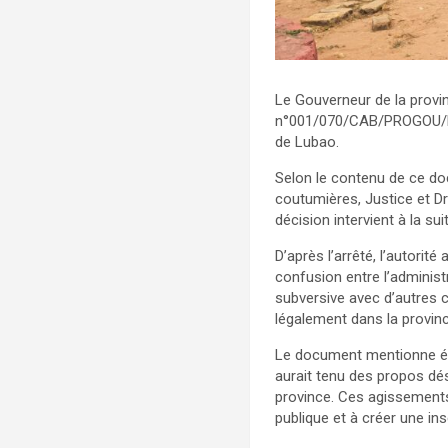
Le Gouverneur de la provi
n°001/070/CAB/PROGOU/LOM
de Lubao.
Selon le contenu de ce docu
coutumières, Justice et D
décision intervient à la s
D’après l’arrêté, l’autori
confusion entre l’adminis
subversive avec d’autres c
légalement dans la provin
Le document mentionne éga
aurait tenu des propos dé
province. Ces agissements, 
publique et à créer une ins