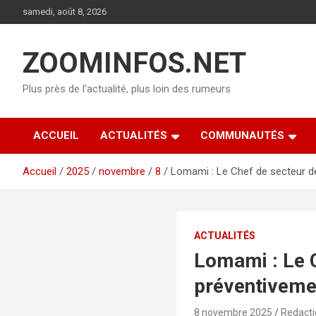
Aller
samedi, août 8, 2026
au
contenu
ZOOMINFOS.NET
Plus près de l’actualité, plus loin des rumeurs
ACCUEIL
ACTUALITÉS
COMMUNAUTÉS
Accueil
2025
novembre
8
Lomami : Le Chef de secteur d
ACTUALITÉS
Lomami : Le 
préventivemen
8 novembre 2025
Redact