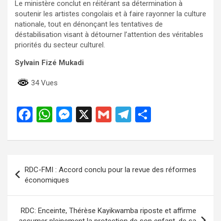
Le ministère conclut en réitérant sa détermination à
soutenir les artistes congolais et à faire rayonner la culture
nationale, tout en dénonçant les tentatives de
déstabilisation visant à détourner l’attention des véritables
priorités du secteur culturel.
Sylvain Fizé Mukadi
34 Vues
F
W
M
X
G
T
P
a
h
es
m
el
ar
ce
at
se
ail
e
ta
b
s
n
gr
g
Navigation
RDC-FMI : Accord conclu pour la revue des réformes
o
A
g
a
er
de
économiques
o
p
er
m
l’article
k
p
RDC: Enceinte, Thérèse Kayikwamba riposte et affirme
assumer pleinement la protection de son enfant, de sa