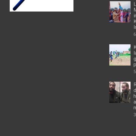
L
M
i
K
I
6
K
l
g
p
5
R
d
h
a
m
3