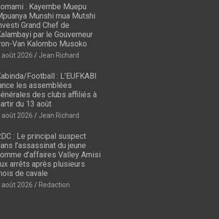
omami : Kayembe Muepu
puanya Munshi mua Mutshi
nvesti Grand Chef de
alambayi par le Gouverneur
ron-Van Kalombo Musoko
 août 2026
Jean Richard
abinda/Football : L’EUFKABI
ance les assemblées
énérales des clubs affiliés à
artir du 13 août
 août 2026
Jean Richard
DC : Le principal suspect
ans l’assassinat du jeune
omme d’affaires Valley Amisi
ux arrêts après plusieurs
ois de cavale
 août 2026
Redaction