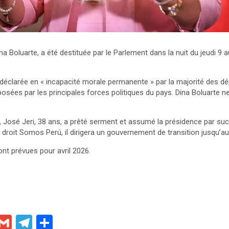
na Boluarte, a été destituée par le Parlement dans la nuit du jeudi 9 
 déclarée en « incapacité morale permanente » par la majorité des d
osées par les principales forces politiques du pays. Dina Boluarte ne
 José Jeri, 38 ans, a prêté serment et assumé la présidence par suc
droit Somos Perú, il dirigera un gouvernement de transition jusqu’au 2
nt prévues pour avril 2026.
X
G
T
P