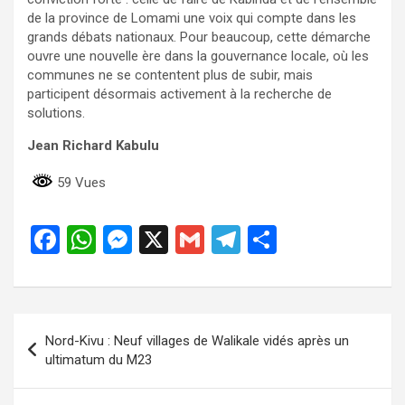
de la province de Lomami une voix qui compte dans les
grands débats nationaux. Pour beaucoup, cette démarche
ouvre une nouvelle ère dans la gouvernance locale, où les
communes ne se contentent plus de subir, mais
participent désormais activement à la recherche de
solutions.
Jean Richard Kabulu
59 Vues
F
W
M
X
G
T
P
a
h
es
m
el
ar
ce
at
se
ail
e
ta
b
s
n
gr
g
Navigation
Nord-Kivu : Neuf villages de Walikale vidés après un
o
A
g
a
er
de
ultimatum du M23
o
p
er
m
l’article