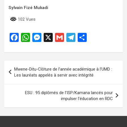
Sylvain Fizé Mukadi
102 Vues
F
W
M
X
G
T
P
a
h
es
m
el
ar
ce
at
se
ail
e
ta
b
s
n
gr
g
Navigation
Mwene-Ditu-Clôture de l’année académique à l’UMD :
o
A
g
a
er
de
Les lauréats appelés à servir avec intégrité
o
p
er
m
l’article
k
p
ESU : 95 diplômés de l’ISP/Kamana lancés pour
impulser l’éducation en RDC