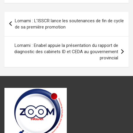
ce
at
se
ail
e
ta
b
s
n
gr
g
Navigation
Lomami : L’ISSCR lance les soutenances de fin de cycle
o
A
g
a
er
de
de sa première promotion
o
p
er
m
l’article
k
p
Lomami : Enabel appuie la présentation du rapport de
diagnostic des cabinets ID et CEDA au gouvernement
provincial