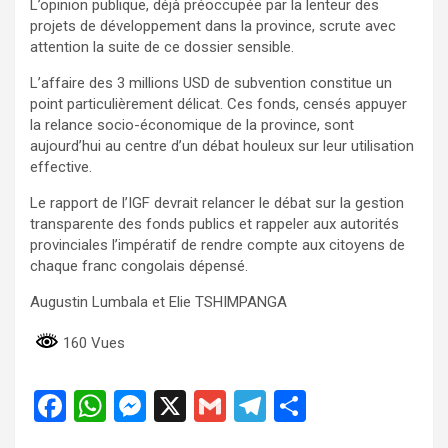
L’opinion publique, déjà préoccupée par la lenteur des
projets de développement dans la province, scrute avec
attention la suite de ce dossier sensible.
L’affaire des 3 millions USD de subvention constitue un
point particulièrement délicat. Ces fonds, censés appuyer
la relance socio-économique de la province, sont
aujourd’hui au centre d’un débat houleux sur leur utilisation
effective.
Le rapport de l’IGF devrait relancer le débat sur la gestion
transparente des fonds publics et rappeler aux autorités
provinciales l’impératif de rendre compte aux citoyens de
chaque franc congolais dépensé.
Augustin Lumbala et Elie TSHIMPANGA
160 Vues
F
W
M
X
G
T
P
a
h
es
m
el
ar