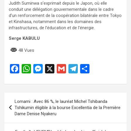
Judith Suminwa s’exprimait depuis le Japon, où elle
conduit une délégation gouvernementale dans le cadre
d’un renforcement de la coopération bilatérale entre Tokyo
et Kinshasa, notamment dans les domaines des
infrastructures, de l’éducation et de l’énergie.
Serge KABULU
48 Vues
F
W
M
X
G
T
P
a
h
es
m
el
ar
ce
at
se
ail
e
ta
b
s
n
gr
g
Navigation
Lomami : Avec 86 %, le lauréat Michel Tshibanda
o
A
g
a
er
de
Tshikumin éligible à la bourse Excellentia de la Première
o
p
er
m
Dame Denise Nyakeru
l’article
k
p