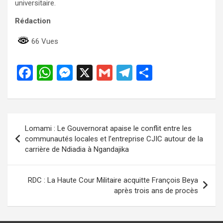
universitaire.
Rédaction
66 Vues
F
W
M
X
G
T
P
a
h
es
m
el
ar
ce
at
se
ail
e
ta
b
s
n
gr
g
Navigation
Lomami : Le Gouvernorat apaise le conflit entre les
o
A
g
a
er
de
communautés locales et l’entreprise CJIC autour de la
o
p
er
m
carrière de Ndiadia à Ngandajika
l’article
k
p
RDC : La Haute Cour Militaire acquitte François Beya
après trois ans de procès