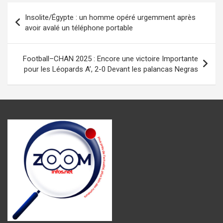
b
s
n
gr
g
Navigation
Insolite/Égypte : un homme opéré urgemment après
o
A
g
a
er
de
avoir avalé un téléphone portable
o
p
er
m
l’article
k
p
Football–CHAN 2025 : Encore une victoire Importante
pour les Léopards A’, 2-0 Devant les palancas Negras