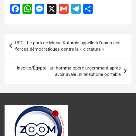
F
W
M
X
G
T
P
a
h
es
m
el
ar
ce
at
se
ail
e
ta
b
s
n
gr
g
Navigation
RDC : Le parti de Moïse Katumbi appelle à l’union des
o
A
g
a
er
de
forces démocratiques contre la « dictature »
o
p
er
m
l’article
k
p
Insolite/Égypte : un homme opéré urgemment après
avoir avalé un téléphone portable