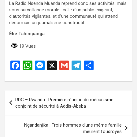
La Radio Nsenda Muanda reprend donc ses activités, mais
sous surveillance morale : celle d’un public exigeant,
d’autorités vigilantes, et d’une communauté qui attend
désormais un journalisme constructif.
Élie Tshimpanga
19 Vues
F
W
M
X
G
T
P
a
h
es
m
el
ar
ce
at
se
ail
e
ta
b
s
n
gr
g
Navigation
RDC – Rwanda : Première réunion du mécanisme
o
A
g
a
er
de
conjoint de sécurité à Addis-Abeba
o
p
er
m
l’article
k
p
Ngandanjika : Trois hommes d’une même famille
meurent foudroyés