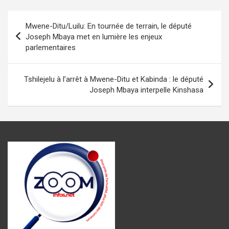
ce
at
se
ail
e
ta
b
s
n
gr
g
Navigation
Mwene-Ditu/Luilu: En tournée de terrain, le député
o
A
g
a
er
de
Joseph Mbaya met en lumière les enjeux
o
p
er
m
parlementaires
l’article
k
p
Tshilejelu à l’arrêt à Mwene-Ditu et Kabinda : le député
Joseph Mbaya interpelle Kinshasa