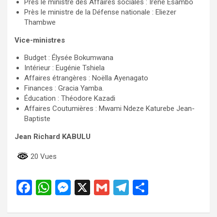
Près le ministre des Affaires sociales : Irène Esambo
Près le ministre de la Défense nationale : Eliezer
Thambwe
Vice-ministres
Budget : Élysée Bokumwana
Intérieur : Eugénie Tshiela
Affaires étrangères : Noëlla Ayenagato
Finances : Gracia Yamba.
Éducation : Théodore Kazadi
Affaires Coutumières : Mwami Ndeze Katurebe Jean-
Baptiste
Jean Richard KABULU
20 Vues
F
W
M
X
G
T
P
a
h
es
m
el
ar