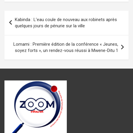
ce
at
se
ail
e
ta
b
s
n
gr
g
Navigation
Kabinda : L’eau coule de nouveau aux robinets après
o
A
g
a
er
de
quelques jours de pénurie sur la ville
o
p
er
m
l’article
k
p
Lomami : Première édition de la conférence « Jeunes,
soyez forts », un rendez-vous réussi à Mwene-Ditu 1