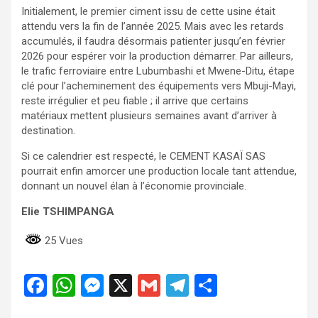
Initialement, le premier ciment issu de cette usine était
attendu vers la fin de l’année 2025. Mais avec les retards
accumulés, il faudra désormais patienter jusqu’en février
2026 pour espérer voir la production démarrer. Par ailleurs,
le trafic ferroviaire entre Lubumbashi et Mwene-Ditu, étape
clé pour l’acheminement des équipements vers Mbuji-Mayi,
reste irrégulier et peu fiable ; il arrive que certains
matériaux mettent plusieurs semaines avant d’arriver à
destination.
Si ce calendrier est respecté, le CEMENT KASAÏ SAS
pourrait enfin amorcer une production locale tant attendue,
donnant un nouvel élan à l’économie provinciale.
Elie TSHIMPANGA
25 Vues
F
W
M
X
G
T
P
a
h
es
m
el
ar