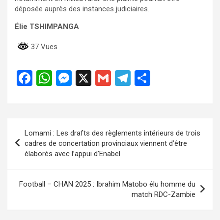
déposée auprès des instances judiciaires.
Élie TSHIMPANGA
37 Vues
F
W
M
X
G
T
P
a
h
es
m
el
ar
ce
at
se
ail
e
ta
b
s
n
gr
g
Navigation
Lomami : Les drafts des règlements intérieurs de trois
o
A
g
a
er
de
cadres de concertation provinciaux viennent d’être
o
p
er
m
élaborés avec l’appui d’Enabel
l’article
k
p
Football – CHAN 2025 : Ibrahim Matobo élu homme du
match RDC-Zambie