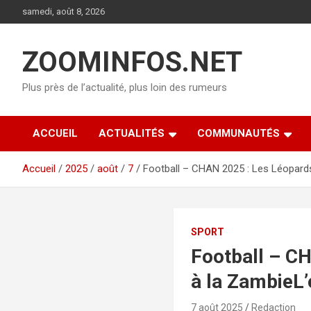
Aller
samedi, août 8, 2026
au
contenu
ZOOMINFOS.NET
Plus près de l’actualité, plus loin des rumeurs
ACCUEIL
ACTUALITÉS
COMMUNAUTÉS
Accueil
2025
août
7
Football – CHAN 2025 : Les Léopards
SPORT
Football – C
à la ZambieL’
7 août 2025
Redaction