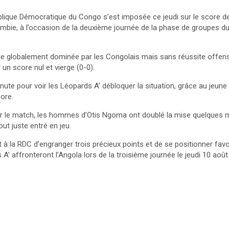
ublique Démocratique du Congo s’est imposée ce jeudi sur le score d
mbie, à l’occasion de la deuxième journée de la phase de groupes d
e globalement dominée par les Congolais mais sans réussite offens
 un score nul et vierge (0-0).
minute pour voir les Léopards A’ débloquer la situation, grâce au jeun
core.
ier le match, les hommes d’Otis Ngoma ont doublé la mise quelques m
out juste entré en jeu.
t à la RDC d’engranger trois précieux points et de se positionner fa
 A’ affronteront l’Angola lors de la troisième journée le jeudi 10 aoû