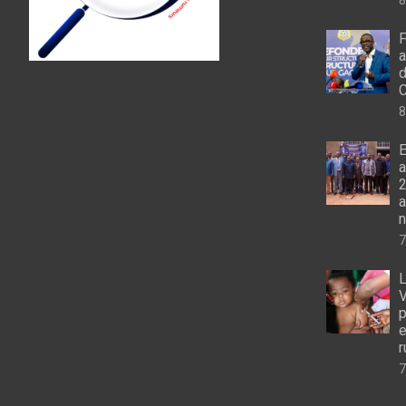
F
a
d
C
8
E
a
2
a
n
7
L
V
p
e
r
7