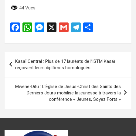
44 Vues
F
W
M
X
G
T
P
a
h
es
m
el
ar
ce
at
se
ail
e
ta
b
s
n
gr
g
Navigation
Kasaï Central : Plus de 17 lauréats de l’ISTM Kasaï
o
A
g
a
er
de
reçoivent leurs diplômes homologués
o
p
er
m
l’article
k
p
Mwene-Ditu : L’Église de Jésus-Christ des Saints des
Derniers Jours mobilise la jeunesse à travers la
conférence « Jeunes, Soyez Forts »