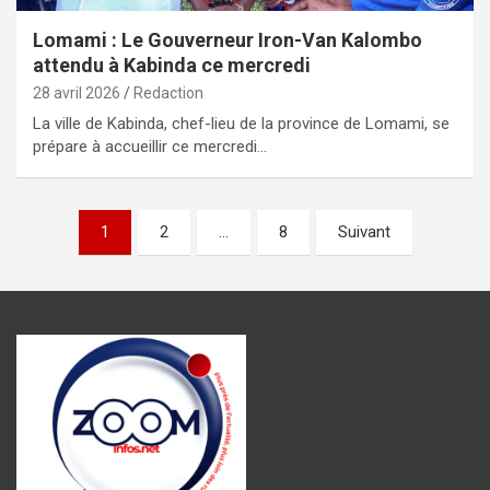
Lomami : Le Gouverneur Iron-Van Kalombo
attendu à Kabinda ce mercredi
28 avril 2026
Redaction
La ville de Kabinda, chef-lieu de la province de Lomami, se
prépare à accueillir ce mercredi…
Pagination
1
2
…
8
Suivant
des
publications