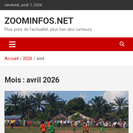
Aller
vendredi, août 7, 2026
au
contenu
ZOOMINFOS.NET
Plus près de l’actualité, plus loin des rumeurs
Accueil
2026
avril
Mois :
avril 2026