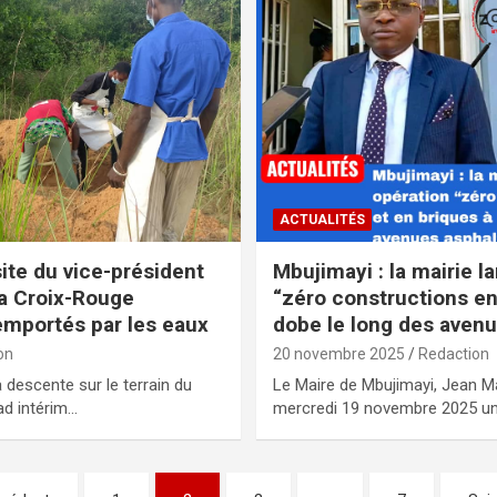
ACTUALITÉS
site du vice-président
Mbujimayi : la mairie l
la Croix-Rouge
“zéro constructions en
emportés par les eaux
dobe le long des aven
on
20 novembre 2025
Redaction
 descente sur le terrain du
Le Maire de Mbujimayi, Jean M
ad intérim…
mercredi 19 novembre 2025 un