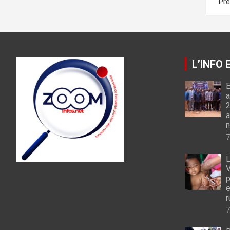
Pr
des
publications
L’INFO
E
a
2
a
n
7
L
V
p
e
r
7