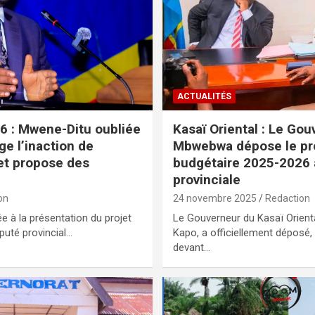
ACTUALITÉS
 : Mwene-Ditu oubliée
Kasaï Oriental : Le Go
ge l’inaction de
Mbwebwa dépose le pro
 et propose des
budgétaire 2025-2026 
provinciale
on
24 novembre 2025
Redaction
e à la présentation du projet
Le Gouverneur du Kasaï Orien
éputé provincial…
Kapo, a officiellement déposé,
devant…