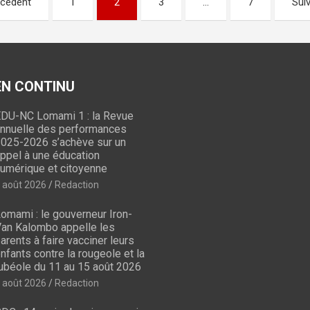
écédent
1
2
3
…
7
Sui
 EN CONTINU
DU-NC Lomami 1 : la Revue
nnuelle des performances
025-2026 s’achève sur un
ppel à une éducation
umérique et citoyenne
 août 2026
Redaction
omami : le gouverneur Iron-
an Kalombo appelle les
arents à faire vacciner leurs
nfants contre la rougeole et la
ubéole du 11 au 15 août 2026
 août 2026
Redaction