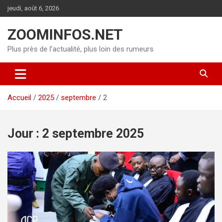
Aller
jeudi, août 6, 2026
au
contenu
ZOOMINFOS.NET
Plus près de l’actualité, plus loin des rumeurs
Accueil
2025
septembre
2
Jour :
2 septembre 2025